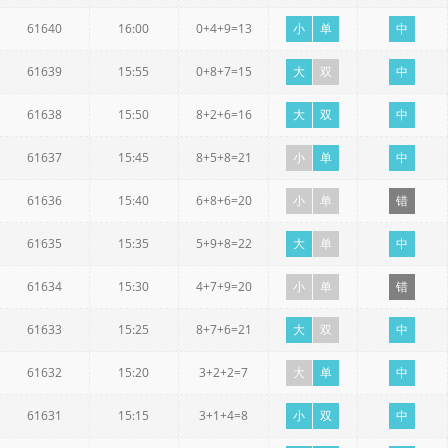
61640
16:00
0+4+9=13
小
单
中
61639
15:55
0+8+7=15
大
双
中
61638
15:50
8+2+6=16
大
双
中
61637
15:45
8+5+8=21
小
单
中
61636
15:40
6+8+6=20
小
单
错
61635
15:35
5+9+8=22
大
单
中
61634
15:30
4+7+9=20
小
单
错
61633
15:25
8+7+6=21
大
双
中
61632
15:20
3+2+2=7
大
单
中
61631
15:15
3+1+4=8
小
双
中