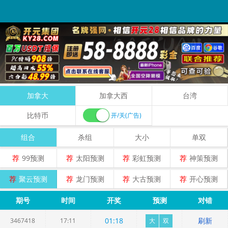
加拿大
加拿大西
台湾
比特币
开/关(广告)
组合
杀组
大小
单双
荐
99预测
荐
太阳预测
荐
彩虹预测
荐
神策预测
荐
聚云预测
荐
龙门预测
荐
大古预测
荐
开心预测
期号
时间
开奖
预测
对错
01
:
18
刷新
3467418
17:11
大
双