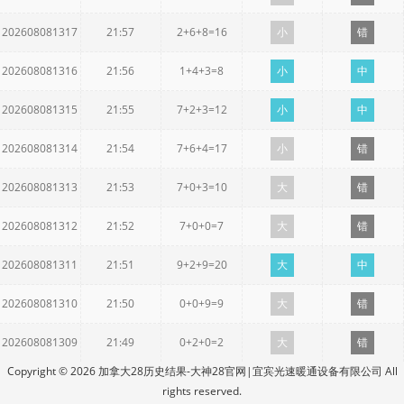
202608081317
21:57
2+6+8=16
小
错
202608081316
21:56
1+4+3=8
小
中
202608081315
21:55
7+2+3=12
小
中
202608081314
21:54
7+6+4=17
小
错
202608081313
21:53
7+0+3=10
大
错
202608081312
21:52
7+0+0=7
大
错
202608081311
21:51
9+2+9=20
大
中
202608081310
21:50
0+0+9=9
大
错
202608081309
21:49
0+2+0=2
大
错
Copyright © 2026 加拿大28历史结果-大神28官网|宜宾光速暖通设备有限公司 All
rights reserved.