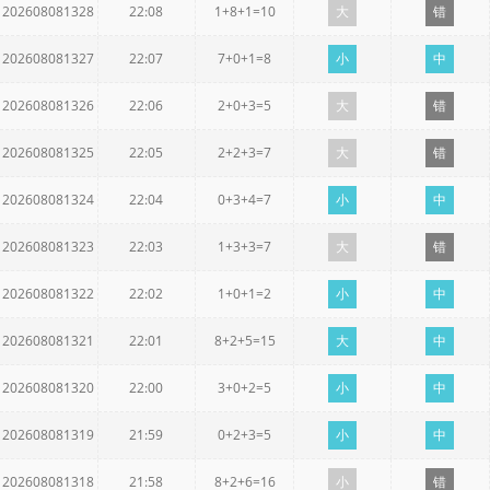
202608081328
22:08
1+8+1=10
大
错
202608081327
22:07
7+0+1=8
小
中
202608081326
22:06
2+0+3=5
大
错
202608081325
22:05
2+2+3=7
大
错
202608081324
22:04
0+3+4=7
小
中
202608081323
22:03
1+3+3=7
大
错
202608081322
22:02
1+0+1=2
小
中
202608081321
22:01
8+2+5=15
大
中
202608081320
22:00
3+0+2=5
小
中
202608081319
21:59
0+2+3=5
小
中
202608081318
21:58
8+2+6=16
小
错